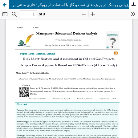
شناسایی و ارزیابی ریسک در پروژه‌های نفت و گاز با استفاده از رویکرد فازی مبتنی بر OPA-مارکوس (یک مطالعه موردی)