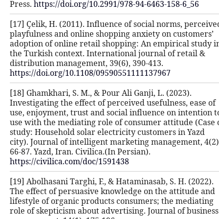
Press.
https://doi.org/10.2991/978-9
[17] Çelik, H. (2011). Influence of s
playfulness and online shopping anx
adoption of online retail shopping: 
the Turkish context. International jo
distribution management, 39(6), 390
https://doi.org/10.1108/0959055111
[18] Ghamkhari, S. M., & Pour Ali Gan
Investigating the effect of perceived
use, enjoyment, trust and social inf
use with the mediating role of cons
study: Household solar electricity 
city). Journal of intelligent market
66-87. Yazd, Iran. Civilica.(In Persian
https://civilica.com/doc/1591438
[19] Abolhasani Targhi, F., & Hatamin
The effect of persuasive knowledge 
lifestyle of organic products consu
role of skepticism about advertising