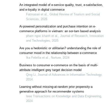
An integrated model of e-service quali
and e-loyalty in digital commerce
Fatmasari et al., Global Review
Sciences, 2026
Ai-powered personalization and purch
commerce platforms in vietnam: an 
pham ngoc khanh et al., Journal
and Technologies, 2025
Are you a hedonistic or utilitarian? u
consumer mood in the relationship 
attributes and customer motivations
Ika Febrilia et al., Nurture, 2024
Business to consumer e-commerce on
attribute intelligent grey target decis
Qing Li, Journal of Advances in
2014
Learning without missing-at-random p
generative approach for recommend
Ieee Transactions on Knowledge
2024