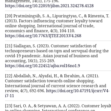
management, 14(1), 175-196.
https://doi.org/10.22059/jibm.2021.
[20] Pratminingsih, S. A., Lipuringtya
(2013). Factors influencing custome
online shopping. International journ
economics and finance, 4(3), 104-110
https://doi.org/10.7763/IJTEF.2013.V
[21] Siallagan, S. (2023). Customer sa
technopreneurs based on tqm and s
covid-19 pandemic. Asian journal of
accounting, 16(1), 255-269.
https://doi.org/10.22452/ajba.vol16n
[22] Abdallah, N., Alyafai, H., & Ibra
Customer satisfaction towards onlin
International journal of current sc
review, 4(7), 692-696.
https://doi.org
i7-11
[23] Sari, O. A., & Setyawan, A. A. (
in online shopping. International c