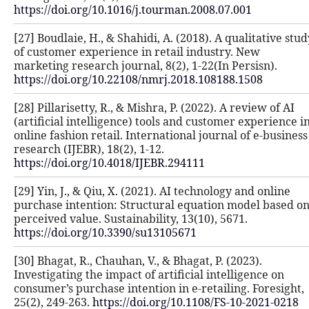
https://doi.org/10.1016/j.tourman.20
[27] Boudlaie, H., & Shahidi, A. (2018
of customer experience in retail in
marketing research journal, 8(2), 1-
https://doi.org/10.22108/nmrj.2018.
[28] Pillarisetty, R., & Mishra, P. (20
(artificial intelligence) tools and c
online fashion retail. International 
research (IJEBR), 18(2), 1-12.
https://doi.org/10.4018/IJEBR.29411
[29] Yin, J., & Qiu, X. (2021). AI tec
purchase intention: Structural equ
perceived value. Sustainability, 13(1
https://doi.org/10.3390/su13105671
[30] Bhagat, R., Chauhan, V., & Bhagat
Investigating the impact of artificial
consumer’s purchase intention in e-r
25(2), 249-263.
https://doi.org/10.11