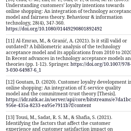
Understanding customers’ loyalty i
online shopping: An integration of 
model and fairness theory. Behavio
technology, 28(4), 347-360.
https://doi.org/10.1080/0144929080
[11] Al-Emran, M., & Granić, A. (2021).
outdated? A bibliometric analysis o
acceptance model and its applicatio
In Recent advances in technology a
theories (pp. 1-12). Springer.
https:/
3-030-64987-6_1
[12] Goutam, D. (2020). Customer lo
online shopping: An integration of E
model and the commitment-trust the
https://idr.nitk.ac.in/server/api/cor
956e-435a-8233-ea95e7911b7f/conte
[13] Tousi, M., Sadat, R. S. M., & Shafi
Identifying the factors that affect t
experience and customer satisfacti