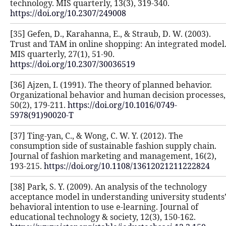
technology. MIS quarterly, 13(3), 31
https://doi.org/10.2307/249008
[35] Gefen, D., Karahanna, E., & Stra
Trust and TAM in online shopping: 
MIS quarterly, 27(1), 51-90.
https://doi.org/10.2307/30036519
[36] Ajzen, I. (1991). The theory of 
Organizational behavior and human 
50(2), 179-211.
https://doi.org/10.10
5978(91)90020-T
[37] Ting-yan, C., & Wong, C. W. Y. (
consumption side of sustainable fas
Journal of fashion marketing and m
193-215.
https://doi.org/10.1108/13
[38] Park, S. Y. (2009). An analysis o
acceptance model in understanding 
behavioral intention to use e-learnin
educational technology & society, 12