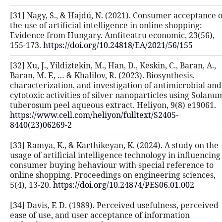
[31] Nagy, S., & Hajdú, N. (2021). C
the use of artificial intelligence in 
Evidence from Hungary. Amfiteatru 
155-173.
https://doi.org/10.24818/E
[32] Xu, J., Yildiztekin, M., Han, D., K
Baran, M. F., … & Khalilov, R. (2023).
characterization, and investigation 
cytotoxic activities of silver nanop
tuberosum peel aqueous extract. Hel
https://www.cell.com/heliyon/fullte
8440(23)06269-2
[33] Ramya, K., & Karthikeyan, K. (2
usage of artificial intelligence tech
consumer buying behaviour with spe
online shopping. Proceedings on eng
5(4), 13-20.
https://doi.org/10.24874
[34] Davis, F. D. (1989). Perceived u
ease of use, and user acceptance of