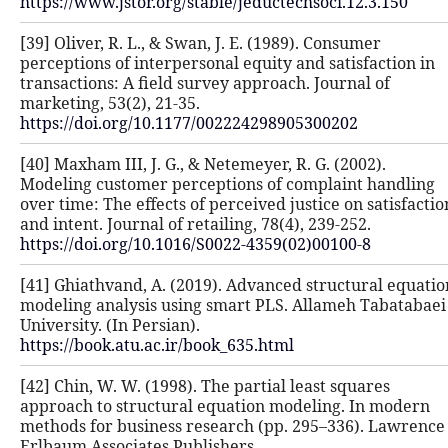
https://www.jstor.org/stable/jeducte
[39] Oliver, R. L., & Swan, J. E. (198
perceptions of interpersonal equity 
transactions: A field survey approac
marketing, 53(2), 21-35.
https://doi.org/10.1177/0022242989
[40] Maxham III, J. G., & Netemeyer, 
Modeling customer perceptions of 
over time: The effects of perceived j
and intent. Journal of retailing, 78(4
https://doi.org/10.1016/S0022-4359(
[41] Ghiathvand, A. (2019). Advance
modeling analysis using smart PLS.
University. (In Persian).
https://book.atu.ac.ir/book_635.html
[42] Chin, W. W. (1998). The partial 
approach to structural equation mo
methods for business research (pp.
Erlbaum Associates Publishers.