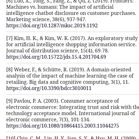
[6] Luo, X., Tong, S., Fang, Z., & Qu, Z
Machines vs. humans: The impact of 
intelligence chatbot disclosure on 
Marketing science, 38(6), 937-947.
https://doi.org/10.1287/mksc.2019.1
[7] Kim, H. K., & Kim, W. K. (2017). 
for artificial intelligence shopping 
Journal of distribution science, 15(4)
https://doi.org/10.15722/jds.15.4.20
[8] Weber, F., & Schütte, R. (2019).
analysis of the impact of machine le
retailing. Big data and cognitive com
https://doi.org/10.3390/bdcc3010011
[9] Pavlou, P. A. (2003). Consumer a
electronic commerce: Integrating tr
technology acceptance model. Intern
electronic commerce, 7(3), 101-134.
https://doi.org/10.1080/10864415.2
[10] Chiu, C. M., Lin, H. Y., Sun, S. Y.