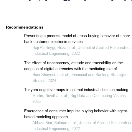
Recommendations
Presenting a process model of cross
bank customer electronic services
Haji Ali Beygi, Reza et al., Jou
Industrial Engineering, 2022
The effect of transparency, attitude a
adoption of digital currencies with th
customer satisfaction in iran's digita
Hadi Shayesteh et al., Financia
Studies, 2024
Turiyam cognitive maps in optimal in
Martin, Nivetha et al., Big Dat
2025
Emergence of consumer impulse buyi
based modeling approach
Abbasi Siar, Salman et al., Jou
Industrial Engineering, 2022