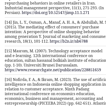
repurchasing behaviors in online ret
Industrial management perspective, 
Persian).
https://doi.org/10.52547/ji
[14] Jin, L. Y., Osman, A., Manaf, A. H
(2015). The mediating effect of con
intention: A perspective of online 
among generation Y. Journal of ma
research, 18(1), 101-112.
https://b2n
[15] Masrom, M. (2007). Technology
and e-learning. 12th international 
education, sultan hassanal bolkiah i
(pp. 1-10). Universiti Brunei Daruss
https://www.researchgate.net/publ
[16] Nofirda, F. A., & Ikram, M. (2023)
intelligence on Indonesia online sho
relation to customer acceptance. N
international conference on econom
economics, business and managemen
entrepreneurship (PICEEBA 2022) (pp