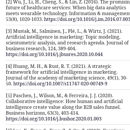
[2] Wu, J., Li, H., Cheng, S., & Lin, Z
future of healthcare services: When 
meets wearable technology. Infor
53(8), 1020-1033.
https://doi.org/10.
[3] Mustak, M., Salminen, J., Plé, L., 
Artificial intelligence in marketing:
scientometric analysis, and researc
business research, 124, 389-404.
https://doi.org/10.1016/j.jbusres.202
[4] Huang, M. H., & Rust, R. T. (2021)
framework for artificial intelligenc
Journal of the academy of marketing 
50.
https://doi.org/10.1007/s11747-0
[5] Paschen, J., Wilson, M., & Ferreira,
Collaborative intelligence: How hum
intelligence create value along the 
Business horizons, 63(3), 403-414.
https://doi.org/10.1016/j.bushor.202