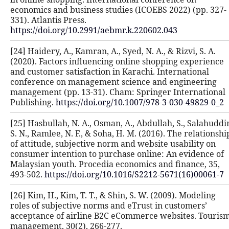
economics and business studies (ICO
331). Atlantis Press.
https://doi.org/10.2991/aebmr.k.220
[24] Haidery, A., Kamran, A., Syed, N. 
(2020). Factors influencing online 
and customer satisfaction in Karachi
conference on management science
management (pp. 13-31). Cham: Spri
Publishing.
https://doi.org/10.1007/
[25] Hasbullah, N. A., Osman, A., Abd
S. N., Ramlee, N. F., & Soha, H. M. (2
of attitude, subjective norm and web
consumer intention to purchase onl
Malaysian youth. Procedia economics
493-502.
https://doi.org/10.1016/S2
[26] Kim, H., Kim, T. T., & Shin, S. W
roles of subjective norms and eTrus
acceptance of airline B2C eCommer
management, 30(2), 266-277.