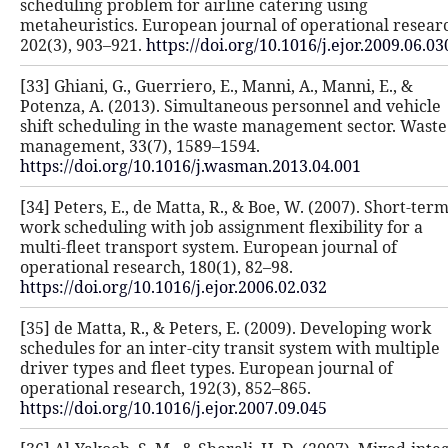
scheduling problem for airline cate
metaheuristics. European journal of
202(3), 903–921.
https://doi.org/10.1
[33] Ghiani, G., Guerriero, E., Manni,
Potenza, A. (2013). Simultaneous pe
shift scheduling in the waste mana
management, 33(7), 1589–1594.
https://doi.org/10.1016/j.wasman.20
[34] Peters, E., de Matta, R., & Boe,
work scheduling with job assignment 
multi-fleet transport system. Europ
operational research, 180(1), 82–98.
https://doi.org/10.1016/j.ejor.2006.0
[35] de Matta, R., & Peters, E. (200
schedules for an inter-city transit 
driver types and fleet types. Europe
operational research, 192(3), 852–86
https://doi.org/10.1016/j.ejor.2007.0