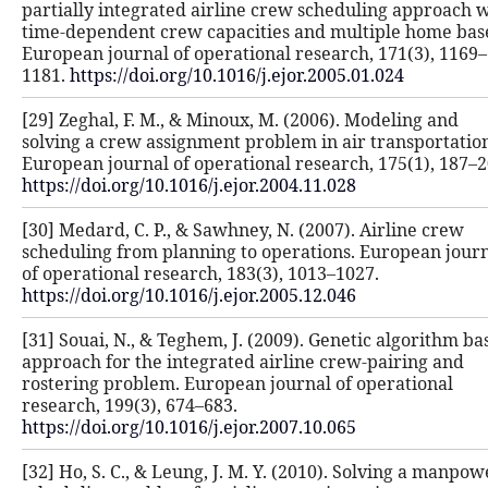
partially integrated airline crew s
time-dependent crew capacities and
European journal of operational res
1181.
https://doi.org/10.1016/j.ejor.
[29] Zeghal, F. M., & Minoux, M. (20
solving a crew assignment problem i
European journal of operational res
https://doi.org/10.1016/j.ejor.2004.1
[30] Medard, C. P., & Sawhney, N. (2
scheduling from planning to operat
of operational research, 183(3), 101
https://doi.org/10.1016/j.ejor.2005.1
[31] Souai, N., & Teghem, J. (2009).
approach for the integrated airline
rostering problem. European journa
research, 199(3), 674–683.
https://doi.org/10.1016/j.ejor.2007.1
[32] Ho, S. C., & Leung, J. M. Y. (20