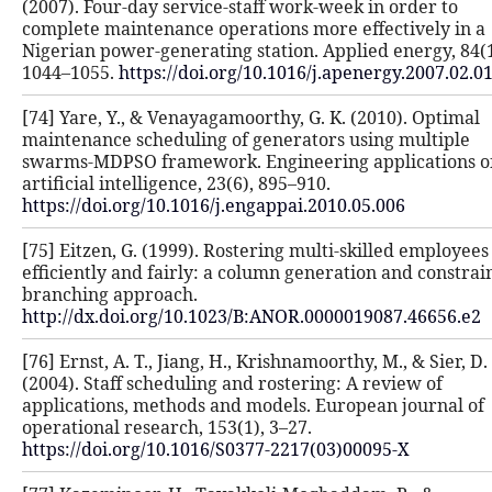
(2007). Four-day service-staff work-
complete maintenance operations mo
Nigerian power-generating station. 
1044–1055.
https://doi.org/10.1016/
[74] Yare, Y., & Venayagamoorthy, G.
maintenance scheduling of generato
swarms-MDPSO framework. Engineer
artificial intelligence, 23(6), 895–910
https://doi.org/10.1016/j.engappai.2
[75] Eitzen, G. (1999). Rostering mul
efficiently and fairly: a column gen
branching approach.
http://dx.doi.org/10.1023/B:ANOR.0
[76] Ernst, A. T., Jiang, H., Krishnamo
(2004). Staff scheduling and rosteri
applications, methods and models. 
operational research, 153(1), 3–27.
https://doi.org/10.1016/S0377-2217(