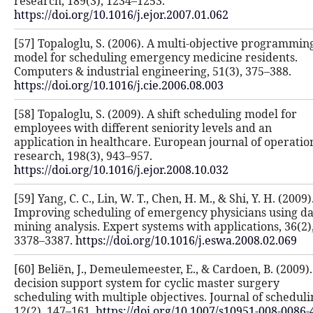
research, 189(3), 1234–1253.
https://doi.org/10.1016/j.ejor.2007.0
[57] Topaloglu, S. (2006). A multi-
model for scheduling emergency me
Computers & industrial engineering,
https://doi.org/10.1016/j.cie.2006.08
[58] Topaloglu, S. (2009). A shift sc
employees with different seniority 
application in healthcare. European
research, 198(3), 943–957.
https://doi.org/10.1016/j.ejor.2008.1
[59] Yang, C. C., Lin, W. T., Chen, H. M
Improving scheduling of emergency 
mining analysis. Expert systems with
3378–3387.
https://doi.org/10.1016/
[60] Beliën, J., Demeulemeester, E., 
decision support system for cyclic 
scheduling with multiple objectives.
12(2), 147–161.
https://doi.org/10.1