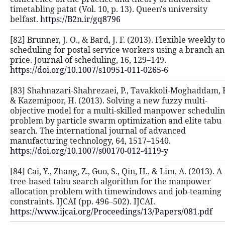
timetabling patat (Vol. 10, p. 13). Q
belfast.
https://B2n.ir/gq8796
[82] Brunner, J. O., & Bard, J. F. (20
scheduling for postal service worke
price. Journal of scheduling, 16, 129
https://doi.org/10.1007/s10951-011-
[83] Shahnazari-Shahrezaei, P., Ta
& Kazemipoor, H. (2013). Solving a 
objective model for a multi-skille
problem by particle swarm optimiza
search. The international journal o
manufacturing technology, 64, 1517
https://doi.org/10.1007/s00170-012-
[84] Cai, Y., Zhang, Z., Guo, S., Qin, H
tree-based tabu search algorithm 
allocation problem with timewindo
constraints. IJCAI (pp. 496–502). IJCA
https://www.ijcai.org/Proceedings/