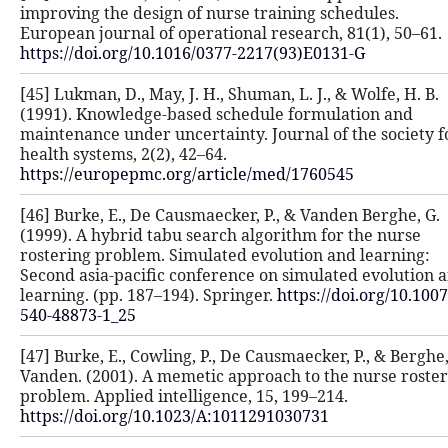
improving the design of nurse train
European journal of operational res
https://doi.org/10.1016/0377-2217(9
[45] Lukman, D., May, J. H., Shuman, L
(1991). Knowledge-based schedule 
maintenance under uncertainty. Jour
health systems, 2(2), 42–64.
https://europepmc.org/article/med
[46] Burke, E., De Causmaecker, P., 
(1999). A hybrid tabu search algori
rostering problem. Simulated evolut
Second asia-pacific conference on s
learning. (pp. 187–194). Springer.
ht
540-48873-1_25
[47] Burke, E., Cowling, P., De Causm
Vanden. (2001). A memetic approach
problem. Applied intelligence, 15, 1
https://doi.org/10.1023/A:10112910