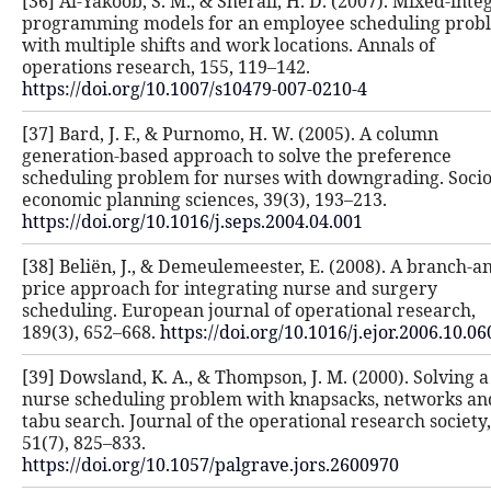
[36] Al-Yakoob, S. M., & Sherali, H. 
programming models for an employ
with multiple shifts and work locati
operations research, 155, 119–142.
https://doi.org/10.1007/s10479-007-
[37] Bard, J. F., & Purnomo, H. W. (2
generation-based approach to solve
scheduling problem for nurses with
economic planning sciences, 39(3), 
https://doi.org/10.1016/j.seps.2004.0
[38] Beliën, J., & Demeulemeester, E
price approach for integrating nur
scheduling. European journal of ope
189(3), 652–668.
https://doi.org/10.1
[39] Dowsland, K. A., & Thompson, J.
nurse scheduling problem with kna
tabu search. Journal of the operatio
51(7), 825–833.
https://doi.org/10.1057/palgrave.jor