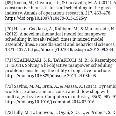
[69] Rocha, M., Oliveira, J. F., & Carr
constructive heuristic for staff sche
industry. Annals of operations resea
https://doi.org/10.1007/s10479-013-
[70] Hasani-Goodarzi, A., Rabbani, 
(2012). A novel mathematical mode
scheduling in break (relief) times 
assembly lines. Procedia-social and 
1371–1377.
https://doi.org/10.1016/j
[71] SHAHNAZARI, S. P., TAVAKKOLI,
H. (2011). Solving a bi-objective m
problem considering the utility of o
https://doi.org/10.5829/idosi.ije.201
[72] Savino, M. M., Brun, A., & Mazz
workforce allocation in a constrain
multi-agent system. Computers in in
https://doi.org/10.1016/j.compind.20
[73] Lilly, M. T., Emovon, I., Ogaji, S. 