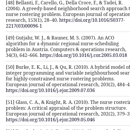
[48] Bellanti, F., Carello, G., Della Cro
(2004). A greedy-based neighborhoo
nurse rostering problem. European 
research, 153(1), 28–40.
https://doi.
2217(03)00096-1
[49] Gutjahr, W. J., & Rauner, M. S. 
algorithm for a dynamic regional n
problem in Austria. Computers & op
34(3), 642–666.
https://doi.org/10.10
[50] Burke, E. K., Li, J., & Qu, R. (20
integer programming and variable
for highly-constrained nurse roster
European journal of operational res
https://doi.org/10.1016/j.ejor.2009.0
[51] Glass, C. A., & Knight, R. A. (20
problem: A critical appraisal of the
European journal of operational res
https://doi.org/10.1016/j.ejor.2009.0