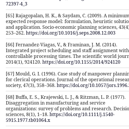
72397-4_3
[65] Rajagopalan, H. K., & Saydam, 
expected response model: formulatio
and application. Socio-economic plan
253–262.
https://doi.org/10.1016/j.s
[66] Fernandez-Viagas, V., & Framinan
Integrated project scheduling and s
controllable processing times. The s
2014(1), 924120.
https://doi.org/10.
[67] Mould, G. I. (1996). Case stud
for clerical operations. Journal of 
society, 47(3), 358–368.
https://doi.o
[68] Buffa, E. S., Krajewski, L. J., & R
Disaggregation in manufacturing an
organizations: survey of problems a
sciences, 8(1), 1–18.
https://doi.org/1
5915.1977.tb01064.x