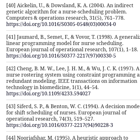
[40] Aickelin, U., & Dowsland, K. A. 
genetic algorithm for a nurse-sched
Computers & operations research, 3
https://doi.org/10.1016/S0305-0548(
[41] Jaumard, B., Semet, F., & Vovor,
linear programming model for nurs
European journal of operational res
https://doi.org/10.1016/S0377-2217(
[42] Cheng, B. M. W., Lee, J. H. M., & 
nurse rostering system using cons
redundant modeling. IEEE transacti
technology in biomedicine, 1(1), 44–
https://doi.org/10.1109/4233.594027
[43] Siferd, S. P., & Benton, W. C. (1
for shift scheduling of nurses. Euro
operational research, 74(3), 519–527
https://doi.org/10.1016/0377-2217(9
[44] Nooriafshar, M. (1995). A heuri