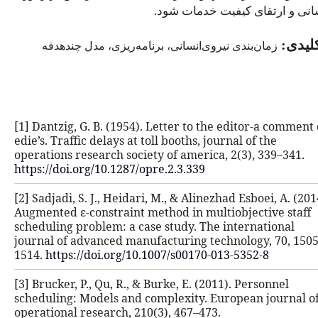
خدمات شود.
ی‌انسانی، برنامه‌ریزی، مدل چندهدفه
[1] Dantzig, G. B. (1954). Letter to 
edie’s. Traffic delays at toll booths, 
operations research society of ameri
https://doi.org/10.1287/opre.2.3.339
[2] Sadjadi, S. J., Heidari, M., & Alin
Augmented ε-constraint method in m
scheduling problem: a case study. T
journal of advanced manufacturing 
1514.
https://doi.org/10.1007/s00170
[3] Brucker, P., Qu, R., & Burke, E. (
scheduling: Models and complexity.
operational research, 210(3), 467–47