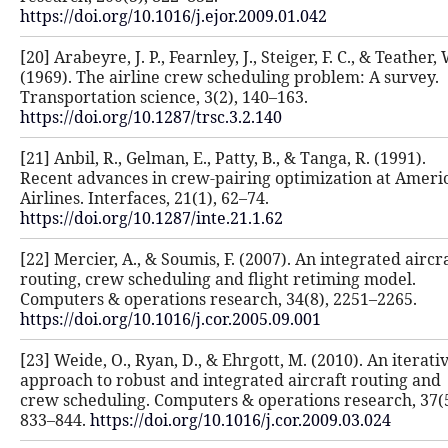
https://doi.org/10.1016/j.ejor.2009.0
[20] Arabeyre, J. P., Fearnley, J., Stei
(1969). The airline crew scheduling
Transportation science, 3(2), 140–16
https://doi.org/10.1287/trsc.3.2.140
[21] Anbil, R., Gelman, E., Patty, B., 
Recent advances in crew-pairing op
Airlines. Interfaces, 21(1), 62–74.
https://doi.org/10.1287/inte.21.1.62
[22] Mercier, A., & Soumis, F. (2007)
routing, crew scheduling and flight
Computers & operations research, 3
https://doi.org/10.1016/j.cor.2005.09
[23] Weide, O., Ryan, D., & Ehrgott, 
approach to robust and integrated a
crew scheduling. Computers & opera
833–844.
https://doi.org/10.1016/j.co