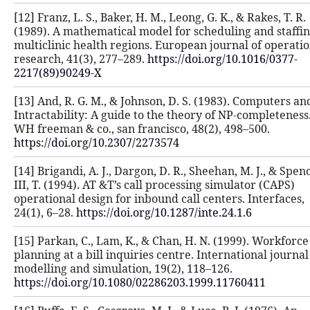
[12] Franz, L. S., Baker, H. M., Leong,
(1989). A mathematical model for sc
multiclinic health regions. European
research, 41(3), 277–289.
https://doi
2217(89)90249-X
[13] And, R. G. M., & Johnson, D. S.
Intractability: A guide to the theor
WH freeman & co., san francisco, 48
https://doi.org/10.2307/2273574
[14] Brigandi, A. J., Dargon, D. R., S
III, T. (1994). AT &T’s call processin
operational design for inbound call 
24(1), 6–28.
https://doi.org/10.1287/i
[15] Parkan, C., Lam, K., & Chan, H.
planning at a bill inquiries centre. 
modelling and simulation, 19(2), 11
https://doi.org/10.1080/02286203.1