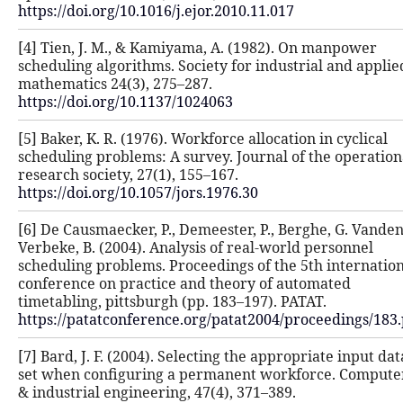
https://doi.org/10.1016/j.ejor.2010.1
[4] Tien, J. M., & Kamiyama, A. (19
scheduling algorithms. Society for i
mathematics 24(3), 275–287.
https://doi.org/10.1137/1024063
[5] Baker, K. R. (1976). Workforce all
scheduling problems: A survey. Jour
research society, 27(1), 155–167.
https://doi.org/10.1057/jors.1976.30
[6] De Causmaecker, P., Demeester, P
Verbeke, B. (2004). Analysis of real
scheduling problems. Proceedings of
conference on practice and theory 
timetabling, pittsburgh (pp. 183–197
https://patatconference.org/patat2
[7] Bard, J. F. (2004). Selecting the 
set when configuring a permanent 
& industrial engineering, 47(4), 371