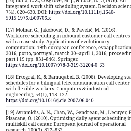
[16] Buffa, E. S., Cosgrove, M. J., & Lu
integrated work shift scheduling sys
7(4), 620–630. DOI:
https://doi.org/1
5915.1976.tb00706.x
[17] Molnar, G., Jakobović, D., & Pave
Workforce scheduling in inbound cu
with a case study. Applications of e
computation: 19th european confere
2016, porto, portugal, march 30--apr
part i 19 (pp. 831–846). Springer.
https://doi.org/10.1007/978-3-319-3
[18] Ertogral, K., & Bamuqabel, B. (2
schedules for a bilingual telecommu
with flexible workers. Computers & 
engineering, 54(1), 118–127.
https://doi.org/10.1016/j.cie.2007.06
[19] Avramidis, A. N., Chan, W., Gend
Pisacane, O. (2010). Optimizing dail
multiskill call center. European jour
research, 200(3), 822–832.