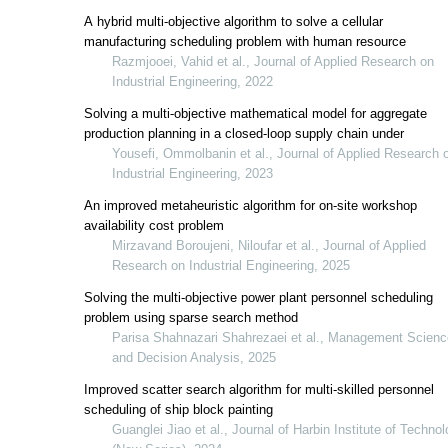
A hybrid multi-objective algorithm to 
manufacturing scheduling problem w
allocation
Razmjooei, Vahid et al., Journa
Industrial Engineering, 2022
Solving a multi-objective mathemati
production planning in a closed-loop
uncertain conditions
Yousefi, Ommolbanin et al., Jo
Industrial Engineering, 2023
An improved metaheuristic algorithm
availability cost problem
Mirzavand Boroujeni, Niloufar et
Research on Industrial Enginee
Solving the multi-objective power pl
problem using sparse search metho
Parisa Shahnazari Shahrezaei 
and Decision Analysis, 2025
Improved scatter search algorithm fo
scheduling of ship block painting
Guanglei Jiao et al., Journal of