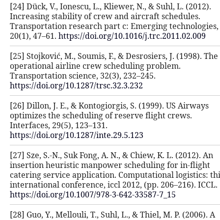
[24] Dück, V., Ionescu, L., Kliewer, N.
Increasing stability of crew and air
Transportation research part c: Eme
20(1), 47–61.
https://doi.org/10.1016/
[25] Stojković, M., Soumis, F., & Desro
operational airline crew schedulin
Transportation science, 32(3), 232–2
https://doi.org/10.1287/trsc.32.3.232
[26] Dillon, J. E., & Kontogiorgis, S.
optimizes the scheduling of reserve 
Interfaces, 29(5), 123–131.
https://doi.org/10.1287/inte.29.5.123
[27] Sze, S.-N., Suk Fong, A. N., & Chi
insertion heuristic manpower schedu
catering service application. Computa
international conference, iccl 2012, 
https://doi.org/10.1007/978-3-642-3
[28] Guo, Y., Mellouli, T., Suhl, L., & 