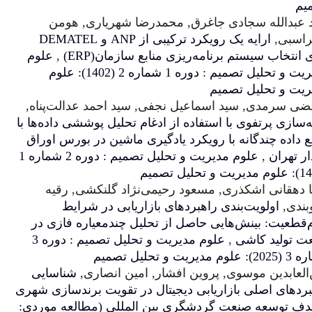
رق, محمدرضا شهریاری, هومن
ارایه یک رویکرد ترکیبی از ANP و DEMATEL
ریزی منابع سازمان(ERP)
,
علوم
مدیریت و تحلیل تصمیم : دوره 1 شماره 2 (1402): علوم
عیل نجفی, سید احمد عدالت‌پناه,
فاده از ادغام تحلیل پوششی داده‌ها با
ویکرد یادگیری ماشین در بورس اوراق
علوم مدیریت و تحلیل تصمیم : دوره 2 شماره 1
عود رحیمی‌نژاد گلنکشی, رقیه
هبردهای بازاریابی در شرایط
اصل از تحلیل چندمعیاره فازی در
علوم مدیریت و تحلیل تصمیم : دوره 3
وین افشار, امین انصاری,
شناسایی
بی دیجیتال در تقویت برندسازی شهری
شگری بین المللی (مطالعه موردی: