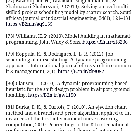
[77] Kazemipoor, H., Tavakkoli-Mog
Shahnazari-Shahrezaei, P. (2013). So
skilled project scheduling model by 
african journal of industrial enginee
https://B2n.ir/eq9165
[78] Williams, H. P. (2013). Model b
programming. John Wiley & Sons.
h
[79] Koppula, K., & Rodrigues, L. L. R
scheduling of nurse staffing: A dy
approacH. International journal of
it & management, 2(1).
https://B2n.i
[80] Clausen, T. (2010). A dynamic
heuristic for the shift design probl
handling.
https://B2n.ir/gw1150
[81] Burke, E. K., & Curtois, T. (2010
method and a branch and price algo
instances of the first international 
competition, 2010. Proceedings of th
conference on the practice and the