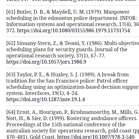
[61] Butler, D. B., & Maydell, U. M.
scheduling in the edmonton police 
Information systems and operational
372.
https://doi.org/10.1080/031559
[62] Sinuany-Stern, Z., & Teomi, Y. (
scheduling plans for security guards
operational research society, 37(1), 
https://doi.org/10.1057/jors.1986.9
[63] Taylor, P. E., & Huxley, S. J. (19
tradition for the San Francisco polic
scheduling using an optimization-ba
system. Interfaces, 19(1), 4–24.
https://doi.org/10.1287/inte.19.1.4
[64] Ernst, A., Hourigan, P., Krishnam
Nott, H., & Sier, D. (1999). Rosterin
Proceedings of the 15th national co
australian society for operations res
470–481). Gold Coast.
https://doi.or