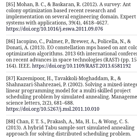
[85] Mohan, B. C., & Baskaran, R. (20
colony optimization based recent r
implementation on several enginee
systems with applications, 39(4), 46
https://doi.org/10.1016/j.eswa.2011.
[86] Iacopino, C., Palmer, P., Brewer, 
Donati, A. (2013). EO constellation 
optimization algorithms. 2013 6th i
on recent advances in space technol
164). IEEE.
https://doi.org/10.1109/
[87] Kazemipoor, H., Tavakkoli-Mog
Shahnazari-Shahrezaei, P. (2002). S
linear programming model for a mult
scheduling problem by simulated 
science letters, 2(2), 681–688.
https://doi.org/10.5267/j.msl.2011.10
[88] Chan, F. T. S., Prakash, A., Ma, H
(2013). A hybrid Tabu sample-sort 
approach for solving distributed sc