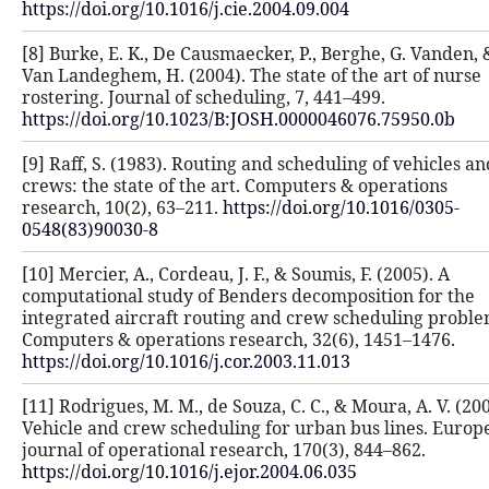
https://doi.org/10.1016/j.cie.2004.09
[8] Burke, E. K., De Causmaecker, P.
Van Landeghem, H. (2004). The state 
rostering. Journal of scheduling, 7, 
https://doi.org/10.1023/B:JOSH.000
[9] Raff, S. (1983). Routing and sche
crews: the state of the art. Compute
research, 10(2), 63–211.
https://doi.
0548(83)90030-8
[10] Mercier, A., Cordeau, J. F., & Sou
computational study of Benders dec
integrated aircraft routing and cr
Computers & operations research, 3
https://doi.org/10.1016/j.cor.2003.11
[11] Rodrigues, M. M., de Souza, C. C.
Vehicle and crew scheduling for ur
journal of operational research, 170
https://doi.org/10.1016/j.ejor.2004.0