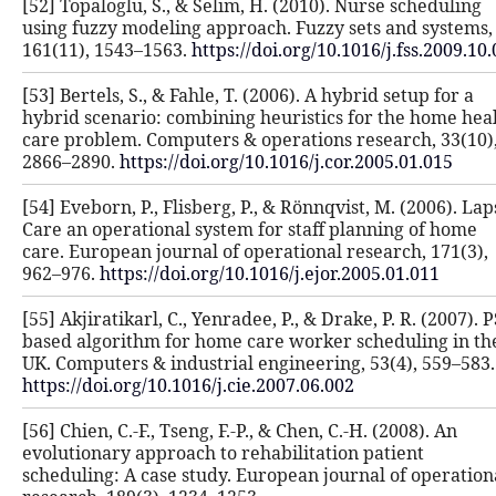
[52] Topaloglu, S., & Selim, H. (2010
using fuzzy modeling approach. Fuzz
161(11), 1543–1563.
https://doi.org/
[53] Bertels, S., & Fahle, T. (2006). A
hybrid scenario: combining heuristi
care problem. Computers & operatio
2866–2890.
https://doi.org/10.1016/j
[54] Eveborn, P., Flisberg, P., & Rönn
Care an operational system for staf
care. European journal of operationa
962–976.
https://doi.org/10.1016/j.ej
[55] Akjiratikarl, C., Yenradee, P., & 
based algorithm for home care work
UK. Computers & industrial engineer
https://doi.org/10.1016/j.cie.2007.06
[56] Chien, C.-F., Tseng, F.-P., & Chen,
evolutionary approach to rehabilita
scheduling: A case study. European 