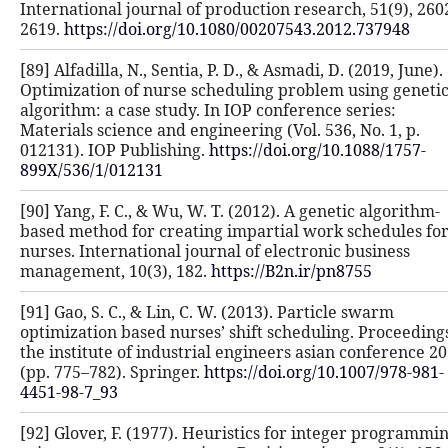
International journal of production 
2619.
https://doi.org/10.1080/00207
[89] Alfadilla, N., Sentia, P. D., & As
Optimization of nurse scheduling p
algorithm: a case study. In IOP conf
Materials science and engineering (Vo
012131). IOP Publishing.
https://doi
899X/536/1/012131
[90] Yang, F. C., & Wu, W. T. (2012). 
based method for creating impartia
nurses. International journal of ele
management, 10(3), 182.
https://B2n
[91] Gao, S. C., & Lin, C. W. (2013). 
optimization based nurses’ shift sch
the institute of industrial engineer
(pp. 775–782). Springer.
https://doi.
4451-98-7_93
[92] Glover, F. (1977). Heuristics f