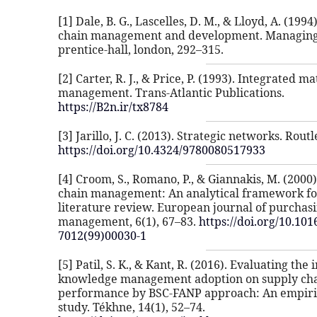
[1] Dale, B. G., Lascelles, D. M., & Lloyd, A. (1994
chain management and development. Managing 
prentice-hall, london, 292–315.
[2] Carter, R. J., & Price, P. (1993). Integrated ma
management. Trans-Atlantic Publications.
https://B2n.ir/tx8784
[3] Jarillo, J. C. (2013). Strategic networks. Rout
https://doi.org/10.4324/9780080517933
[4] Croom, S., Romano, P., & Giannakis, M. (2000
chain management: An analytical framework for
literature review. European journal of purchas
management, 6(1), 67–83.
https://doi.org/10.101
7012(99)00030-1
[5] Patil, S. K., & Kant, R. (2016). Evaluating the
knowledge management adoption on supply ch
performance by BSC-FANP approach: An empiri
study. Tékhne, 14(1), 52–74.