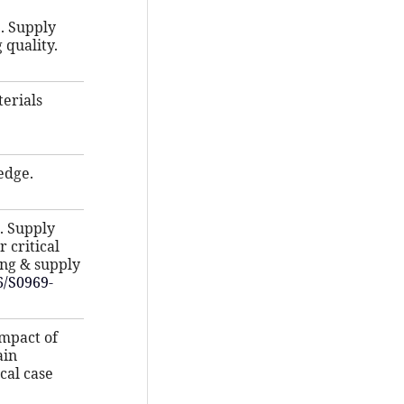
). Supply
quality.
terials
ledge.
). Supply
 critical
ing & supply
6/S0969-
 impact of
ain
cal case