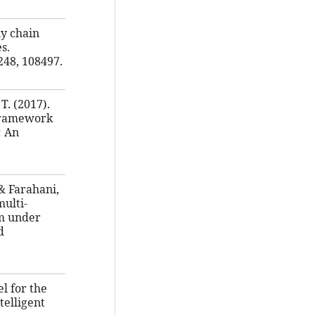
ly chain
s.
248, 108497.
T. (2017).
framework
: An
 & Farahani,
multi-
em under
d
el for the
telligent