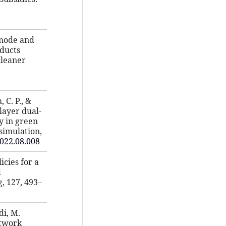
 mode and
oducts
cleaner
 C. P., &
-layer dual-
y in green
simulation,
2022.08.008
icies for a
d
, 127, 493–
di, M.
etwork