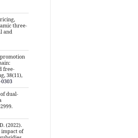
ricing,
namic three-
al and
n promotion
hain:
 free-
g, 38(11),
2-0303
 of dual-
a
–2999.
D. (2022).
 impact of
ubsidies.