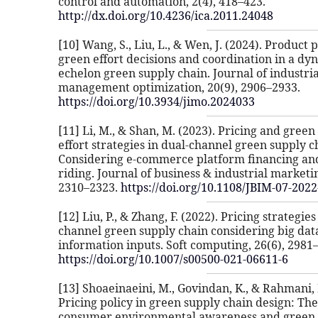
control and automation, 2(4), 418–423.
http://dx.doi.org/10.4236/ica.2011.24048
[10] Wang, S., Liu, L., & Wen, J. (2024). Product p
green effort decisions and coordination in a dy
echelon green supply chain. Journal of industri
management optimization, 20(9), 2906–2933.
https://doi.org/10.3934/jimo.2024033
[11] Li, M., & Shan, M. (2023). Pricing and gree
effort strategies in dual-channel green supply c
Considering e-commerce platform financing and
riding. Journal of business & industrial marketin
2310–2323.
https://doi.org/10.1108/JBIM-07-202
[12] Liu, P., & Zhang, F. (2022). Pricing strategies
channel green supply chain considering big dat
information inputs. Soft computing, 26(6), 2981
https://doi.org/10.1007/s00500-021-06611-6
[13] Shoaeinaeini, M., Govindan, K., & Rahmani, 
Pricing policy in green supply chain design: The
consumer environmental awareness and green s