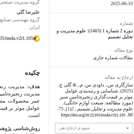
گروه مدیریت صنعتی، و
2025-06-10
علیرضا گلی
گروه مهندسی صنایع و
شماره
ایران.
دوره 2 شماره 1 (1403): علوم مدیریت و
تحلیل تصمیم
2105/msda.v2i1.105
نوع مقاله
مقالات شماره جاری
چکیده
ارجاع به مقاله
سازگاری س., داودی س. م., & گلی ع.
هدف:
مدیریت زنجی
(2025). شناسایی و رتبه‌بندی عوامل
مدیریت زنجیره‌‌تا
موثر بر قیمت‌گذاری زنجیره‌‌تامین سبز
عمر محصولات مطر
(مورد مطالعه: صنعت لوازم خانگی).
عوامل موثر بر قیمت
علوم مدیریت و تحلیل تصمیم
,
2
(1), 75-
88.
است.
https://doi.org/10.22105/msda.v2i1.105
روش‌شناسی پژوه
شیوه ی ارجاع دهی