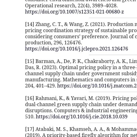
Operational research, 22(4), 3989–4028.
https://doi.org/10.1007/s12351-021-00680-z
[14] Zhang, C. T., & Wang, Z. (2021). Production
pricing coordination strategy of sustainable pr
considering consumers’ preference. Journal of 
production, 296, 126476.
https://doi.org/10.1016/j.jclepro.2021.126476
[15] Barman, A., De, P. K., Chakraborty, A. K., Lim,
Das, R. (2023). Optimal pricing policy in a three
channel supply chain under government subsid
manufacturing. Mathematics and computers in 
204, 401–429.
https://doi.org/10.1016/j.matcom.
[16] Rahmani, K., & Yavari, M. (2019). Pricing pol
dual-channel green supply chain under deman
disruptions. Computers & industrial engineering
510.
https://doi.org/10.1016/j.cie.2018.10.039
[17] Atabaki, M. S., Khamseh, A. A., & Mohamma
(2019). A priority-based firefly algorithm for n