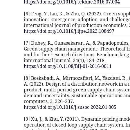
https://doi.org/10.1016/j.tekhne.2016.07.004
[6] Feng, Y., Lai, K., & Zhu, Q. (2022). Green supp
innovation: Emergence, adoption, and challenge
International journal of production economics, 
https://doi.org/10.1016/j.ijpe.2022.108497
[7] Dubey, R., Gunasekaran, A., & Papadopoulos, 
Green supply chain management: Theoretical 
and further research directions. Benchmarking
international journal, 24(1), 184–218.
https://doi.org/10.1108/BIJ-01-2016-0011
[8] Boskabadi, A., Mirmozaffari, M., Yazdani, R.,
A. (2022). Design of a distribution network in a 
product, multi-period green supply chain syst
demand uncertainty. Sustainable operations an
computers, 3, 226–237.
https://doi.org/10.1016/j.susoc.2022.01.005
[9] Xu, J., & Zhu, Y. (2011). Dynamic pricing mod
operation of closed-loop supply chain system. In