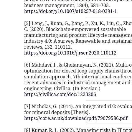
business management, 18(4), 681–703.
https://doi.org/10.1007/s10257-018-0391-1
[5] Leng, J., Ruan, G., Jiang, P., Xu, K., Liu, Q., Zho
C. (2020). Blockchain-empowered sustainable
manufacturing and product lifecycle manageme
industry 4.0: A survey. Renewable and sustaina
reviews, 132, 110112.
https://doi.org/10.1016/j.rser.2020.110112
[6] Mahdavi, I., & Gholamiyan, N. (2021). Multi-
optimization for closed-loop supply chains thro
simulation approach. 7th international confere
recent advances in industrial management and
engineering. Civilica. (In Persian.).
https://civilica.com/doc/1223206
[7] Nicholas, G. (2014). An integrated risk eval
for mineral deposits [Thesis].
https://core.ac.uk/download/pdf/79079586.pdf
[8] Kumar, R. L. (2002). Managing risks in IT pro