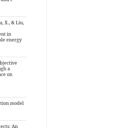
u, X., & Liu,
nt in
ble energy
objective
ugh a
nce on
uation model
jects: An