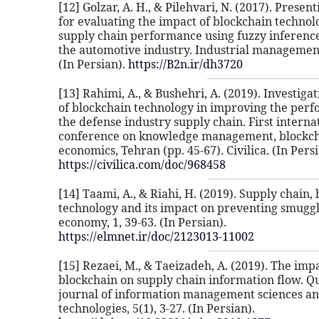
[12] Golzar, A. H., & Pilehvari, N. (2017). Presen
for evaluating the impact of blockchain technol
supply chain performance using fuzzy inference
the automotive industry. Industrial management.
(In Persian).
https://B2n.ir/dh3720
[13] Rahimi, A., & Bushehri, A. (2019). Investigat
of blockchain technology in improving the per
the defense industry supply chain. First interna
conference on knowledge management, blockc
economics, Tehran (pp. 45-67). Civilica. (In Persi
https://civilica.com/doc/968458
[14] Taami, A., & Riahi, H. (2019). Supply chain,
technology and its impact on preventing smugg
economy, 1, 39-63. (In Persian).
https://elmnet.ir/doc/2123013-11002
[15] Rezaei, M., & Taeizadeh, A. (2019). The impa
blockchain on supply chain information flow. Q
journal of information management sciences a
technologies, 5(1), 3-27. (In Persian).