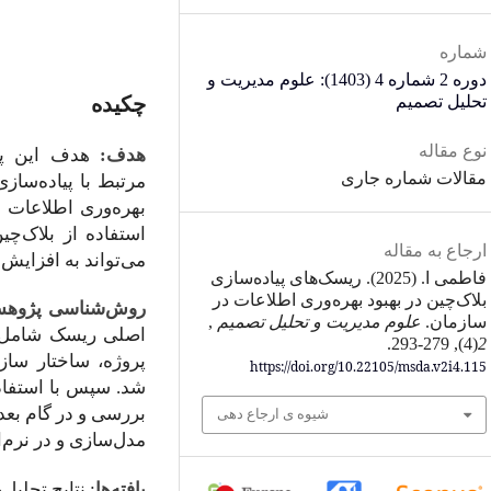
شماره
دوره 2 شماره 4 (1403): علوم مدیریت و
چکیده
تحلیل تصمیم
نوع مقاله
هدف
:
هدف این پژو
مقالات شماره جاری
مرتبط با پیاده‌سازی
بهره‌وری اطلاعات 
استفاده از بلاک‌چ
ارجاع به مقاله
می‌تواند به افزایش 
فاطمی ا. (2025). ریسک‌های پیاده‌سازی
بلاک‌چین در بهبود بهره‌وری اطلاعات در
روش‌شناسی پژوه
سازمان.
علوم مدیریت و تحلیل تصمیم
,
اصلی ریسک شامل ری
(4), 279-293.
2
پروژه، ساختار ساز
https://doi.org/10.22105/msda.v2i4.115
شد. سپس با استفاده
بررسی و در گام بعدی
شیوه ی ارجاع دهی
مدل‌سازی و در نرم‌ا
یافته‌ها
: نتایج تحلیل