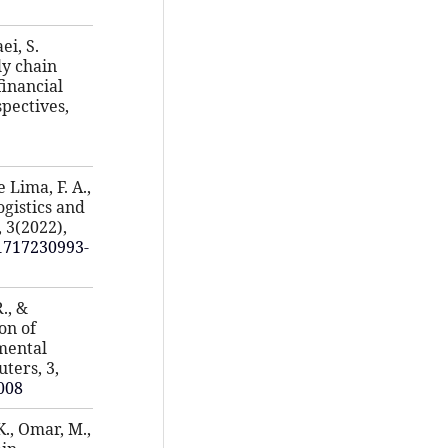
ei, S.
ly chain
financial
pectives,
 Lima, F. A.,
logistics and
 3(2022),
/1717230993-
., &
on of
mental
ters, 3,
.008
K., Omar, M.,