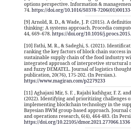
options perspective. Information & management,
74.
https://doi.org/10.1016/S0378-7206(01)00133
[9] Arnold, R. D., & Wade, J. P. (2015). A definiti
thinking: A systems approach. Procedia compute
44, 669–678.
https://doi.org/10.1016/j.procs.2015
[10] Fathi, M. R., & Sadeghi, S. (2021). Identifica
ranking the key factors of block chain success in
sustainable supply chain of the food industry w
integrated approach of interpretive structural
and fuzzy DEMATEL. Journal of logistics thought 
publication, 20(76), 175-202. (In Persian.).
https://www.magiran.com/p2279233
[11] Aghajani Mir, S. F. , Rajabi kafshgar, F. Z. an
(2022). Identifying and prioritizing challenges o
implementing blockchain technology in the supp
Bayesian BWM group-based approach. Journal o
and operations research, 6(4), 464-483. (In Persi
https://doi.org/10.22105/dmor.2021.277066.1336