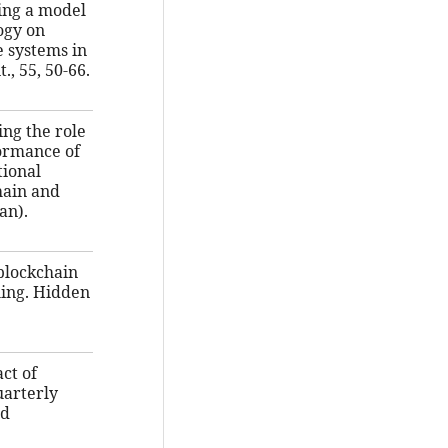
ting a model
ogy on
 systems in
, 55, 50-66.
ing the role
formance of
tional
hain and
an).
 blockchain
ling. Hidden
ct of
uarterly
nd