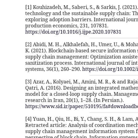
[1] Kouhizadeh, M., Saberi, S., & Sarkis, J. (2021
technology and the sustainable supply chain: Th
exploring adoption barriers. International journ
production economics, 231, 107831.
https://doi.org/10.1016/j.ijpe.2020.107831
[2] Abidi, M. H., Alkhalefah, H., Umer, U., & M
K. (2021). Blockchain-based secure information 
supply chain management: Optimization assiste
sanitization process. International journal of int
systems, 36(1), 260–290.
https://doi.org/10.1002/
[3] Azar, A., Kolyaei, M., Amini, M. R., & and Ra
Qatri, A. (2016). Designing an integrated mathe
model for a closed-loop supply chain. Managem
research in Iran, 20(1), 1–28. (In Persian.).
https://www.sid.ir/paper/510195/fa#download
[4] Yuan, H., Qiu, H., Bi, Y., Chang, S. H., & Lam, A
Retracted article: Analysis of coordination mec
supply chain management information system 
perspective of block chain. Information systems