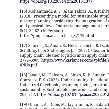
https://doi.org/10.22091/stim.2019.1377
[16] Mohammadi, A. S., Alam Tabriz, A., & Pishva
(2018). Presenting a model for sustainable supp
master planning considering the integration of 
and physical flows. Industrial management pers
8(1), 39-62. (In Persian).
https://jimp.sbu.ac.ir/article_87179.html
[17] Seuring, S., Aman, S., Hettiarachchi, B. D., de
Schilling, L., & Sudusinghe, J. I. (2021). Cleaner 
supply chain. Cleaner logistics and supply chain,
2772–3909.
https://www.karlancer.com/api/file
0NUo.pdf
[18] Javaid, M., Haleem, A., Singh, R. P., Suman, R
Gonzalez, E. S. (2022). Understanding the adopti
Industry 4.0 technologies in improving environ
sustainability. Sustainable operations and compu
203–217.
https://doi.org/10.1016/j.susoc.2022.01
[19] Omar, I. A., Debe, M., Jayaraman, R., Salah, 