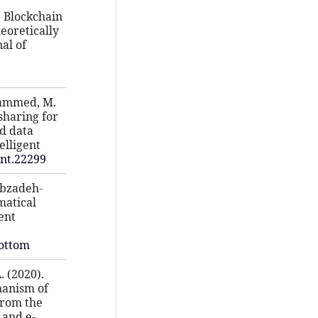
). Blockchain
eoretically
al of
ohammed, M.
sharing for
d data
elligent
int.22299
jabzadeh-
matical
ent
bottom
. (2020).
hanism of
from the
 and e-