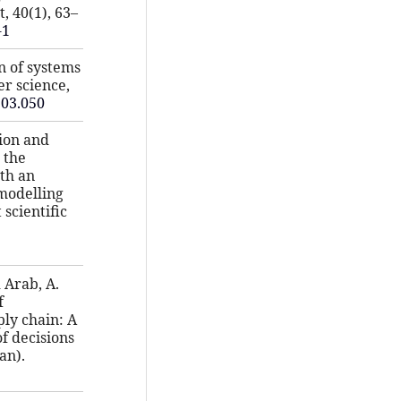
 40(1), 63–
-1
on of systems
r science,
.03.050
tion and
 the
ith an
 modelling
scientific
d Arab, A.
f
ly chain: A
f decisions
an).